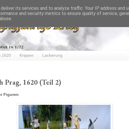
deliver its services and to analyze traffic. Your IP address and 
formance and security metrics to ensure quality of service, gen
abuse.
g 1620
Krippen
Lackierung
 Prag, 1620 (Teil 2)
er Figuren