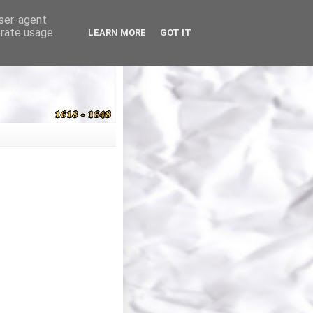
user-agent
erate usage
LEARN MORE
GOT IT