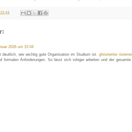
m
22:43
r:
anuar 2026 um 15:04
 deutlich, wie wichtig gute Organisation im Studium ist.
ghostwriter österre
nd formalen Anforderungen. So lässt sich ruhiger arbeiten und der gesamt