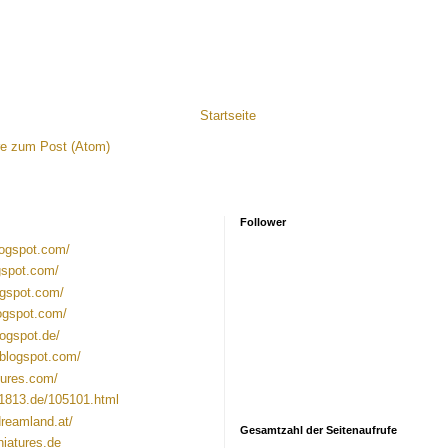
Startseite
e zum Post (Atom)
Follower
blogspot.com/
gspot.com/
ogspot.com/
logspot.com/
logspot.de/
v.blogspot.com/
gures.com/
-1813.de/105101.html
dreamland.at/
Gesamtzahl der Seitenaufrufe
niatures.de