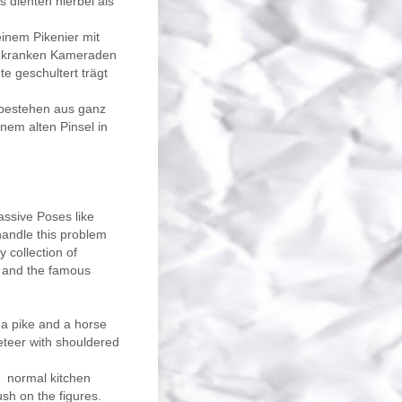
 dienten hierbei als
inem Pikenier mit
er kranken Kameraden
 geschultert trägt
 bestehen aus ganz
em alten Pinsel in
assive Poses like
handle this problem
my
collection of
and the famous
 a pike
and a
horse
teer
with shouldered
normal
kitchen
ush
on the figures.