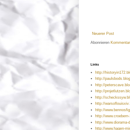
Neuerer Post
Abonnieren
Kommentar
Links
http://historyin172.
http://paulsbods.blo
http://peterscave.bl
http://projetlutzen.b
http://scheckssyw.b
http://warsoflouisxi
http://www.bennosfi
http://www.croebern
http://www.diorama-
http://www.hagen-mi