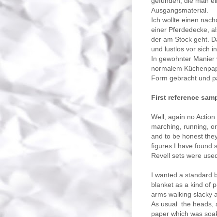
gefunden, die man ei
Ausgangsmaterial.
Ich wollte einen nac
einer Pferdedecke, a
der am Stock geht. D
und lustlos vor sich i
In gewohnter Manier
normalem Küchenpapie
Form gebracht und p
First
reference sam
Well
, again no Actio
marching
, running, o
and to be honest
the
figures
I have
found
Revell
sets
were use
I wanted a
standard 
blanket
as a kind of
p
arms walking slacky al
As usual
the
heads,
paper which
was soa