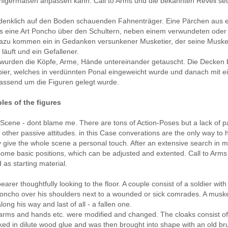
nigermaßen anpassen kann. Call to Arms und die bekannten Revell sets
hdenklich auf den Boden schauenden Fahnenträger. Eine Pärchen aus e
ls eine Art Poncho über den Schultern, neben einem verwundeten od
azu kommen ein in Gedanken versunkener Musketier, der seine Muskete
n läuft und ein Gefallener.
 wurden die Köpfe, Arme, Hände untereinander getauscht. Die Decken
r, welches in verdünnten Ponal eingeweicht wurde und danach mit ein
assend um die Figuren gelegt wurde.
ples
of the figures
n Scene - dont blame me.
There are tons of Action-Poses but a lack of p
r other
passive
attitudes.
in this Case converations are the only way to 
y
give
the whole scene
a personal touch
.
After an extensive
search
in 
some
basic positions
,
which can be adjusted
and extented.
Call to Arms
d
as
starting material.
bearer
thoughtfully
looking
to the floor
.
A
couple consist of
a soldier with
oncho
over his shoulders
next to
a wounded
or
sick
comrades
. A
muske
ong his way and last of all - a fallen one.
arms and hands
etc. were
modified and changed.
The cloaks
consist of
ked
in dilute
wood glue
and
was
then brought
into shape with
an old
br