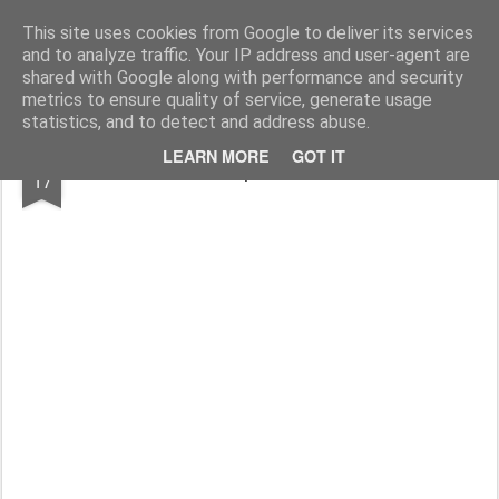
Der Dreißigjährige Krieg in 1/72 - The Thirty Years War in 1/72
This site uses cookies from Google to deliver its services
and to analyze traffic. Your IP address and user-agent are
Rakovnik 1620
Prag 1620
Krippen
Lackierung
shared with Google along with performance and security
metrics to ensure quality of service, generate usage
statistics, and to detect and address abuse.
NOV
LEARN MORE
GOT IT
Spektakel
17